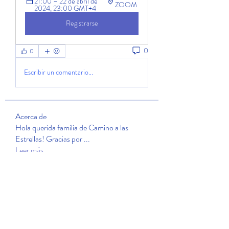
21:00 – 22 de abril de 
ZOOM 
2024, 23:00 GMT+4
Registrarse
0
0
Escribir un comentario...
Acerca de
Hola querida familia de Camino a las
Estrellas! Gracias por
...
Leer más
Miembros
ofemiajimenez62
Seguir
ofemiajimenez62
lupita121212
Seguir
lupita121212