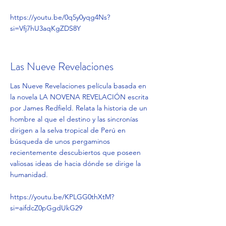
https://youtu.be/0q5y0yqg4Ns?
si=Vfj7hU3aqKgZDS8Y
Las Nueve Revelaciones
Las Nueve Revelaciones película basada en
la novela LA NOVENA REVELACIÓN escrita
por James Redfield. Relata la historia de un
hombre al que el destino y las sincronías
dirigen a la selva tropical de Perú en
búsqueda de unos pergaminos
recientemente descubiertos que poseen
valiosas ideas de hacia dónde se dirige la
humanidad.
https://youtu.be/KPLGG0thXtM?
si=aifdcZ0pGgdUkG29