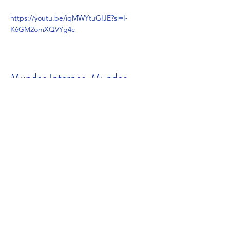
https://youtu.be/iqMWYtuGIJE?si=I-
K6GM2omXQVYg4c
Mundos Internos, Mundos
Externos
Película documental ganadora de varios
premios internacionales, que nos muestra
de forma gráfica el camino hacia el Samsara.
https://youtu.be/FiBmSkozVX8?
si=l4ODTzVQXHHNGKBg
El fin es mi principio
Cuando un hombre extraordinario que lo ha