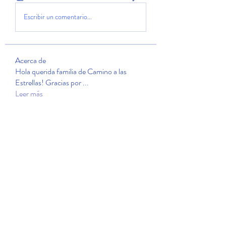
Escribir un comentario...
Acerca de
Hola querida familia de Camino a las
Estrellas! Gracias por
...
Leer más
Miembros
ofemiajimenez62
Seguir
ofemiajimenez62
lupita121212
Seguir
lupita121212
Irma Nav C
Seguir
martacampos1946
Seguir
martacampos1946
yoyfullana
Seguir
yoyfullana