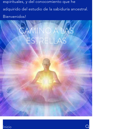
espirituales, y del conocomiento que he
adquirido del estudio de la sabiduría ancestral.
Bienvenidos!
CAMINO A LAS
ESTRELLAS
Inicio